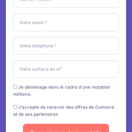
o
t
r
m
i
_
e
v
c
m
e
l
a
e
i
i
t
l
e
_
l
c
_
c
l
c
u
i
l
b
i
a
m
Je déménage dans le cadre d'une mutation
g
i
militaire.
e
l
O
J’accepte de recevoir des offres de Ouimove
i
p
et de ses partenaires
t
t
a
i
i