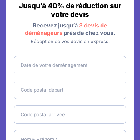
Jusqu’à 40% de réduction sur
votre devis
Recevez jusqu’à
3 devis de
déménageurs
près de chez vous.
Réception de vos devis en express.
d
a
t
e
c
_
p
d
_
e
d
c
p
e
p
a
p
_
r
a
a
n
t
r
r