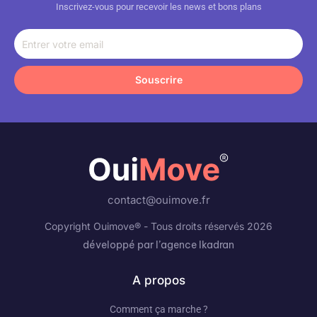
Inscrivez-vous pour recevoir les news et bons plans
Entrer
votre
email
Souscrire
contact@ouimove.fr
Copyright Ouimove® - Tous droits réservés 2026
développé par l’agence Ikadran
A propos
Comment ça marche ?